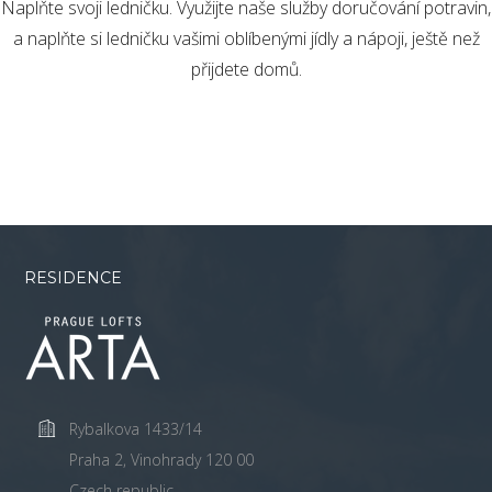
Naplňte svoji ledničku. Využijte naše služby doručování potravin,
a naplňte si ledničku vašimi oblíbenými jídly a nápoji, ještě než
přijdete domů.
RESIDENCE
Rybalkova 1433/14
Praha 2, Vinohrady 120 00
Czech republic